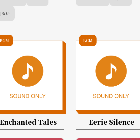
明るい
BGM
BGM
Enchanted Tales
Eerie Silence