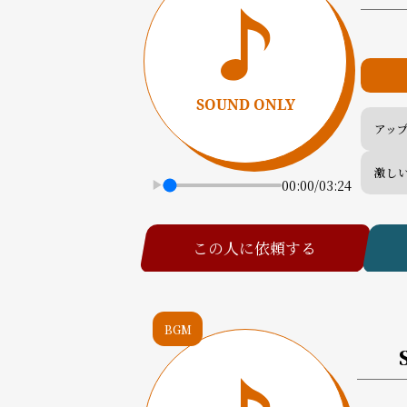
アッ
激し
00:00
/
03:24
この人に依頼する
BGM