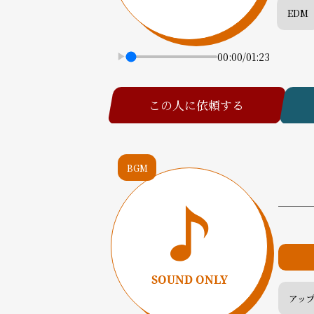
EDM
00:00
/
01:23
この人に依頼する
BGM
アッ