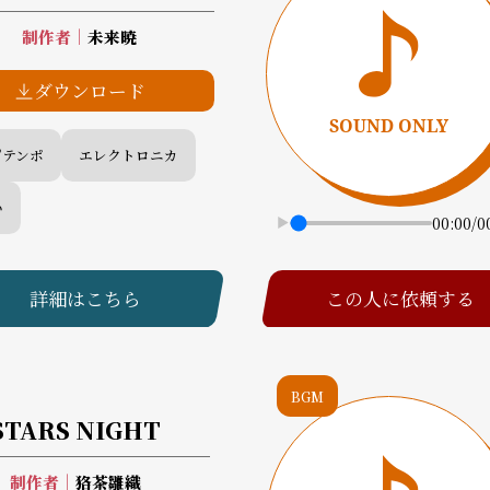
制作者
｜
未来暁
ダウンロード
プテンポ
エレクトロニカ
い
00:00
/
0
詳細はこちら
この人に依頼する
BGM
STARS NIGHT
制作者
｜
狢茶雛織