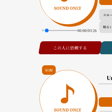
スロ
明る
00:00
/
03:26
この人に依頼する
BGM
U