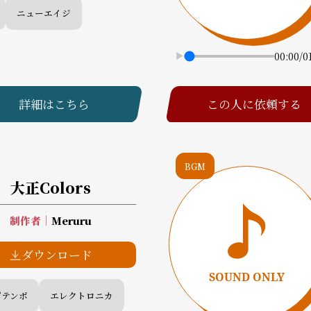
ニューエイジ
00:00
/
0
詳細はこちら
この人に依頼する
BGM
大正Colors
制作者
｜
Meruru
ダウンロード
プテンポ
エレクトロニカ