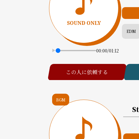
EDM
00:00
/
01:12
この人に依頼する
BGM
S