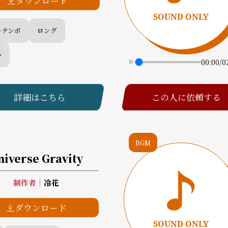
ダウンロード
ーテンポ
ロング
い
00:00
/
0
詳細はこちら
この人に依頼する
BGM
niverse Gravity
制作者
｜
冷花
ダウンロード