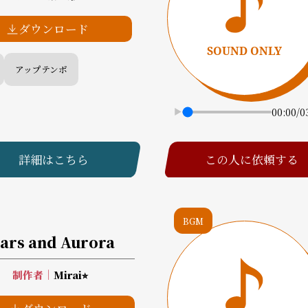
ダウンロード
アップテンポ
00:00
/
0
詳細はこちら
この人に依頼する
BGM
tars and Aurora
制作者
｜
Mirai⭐︎