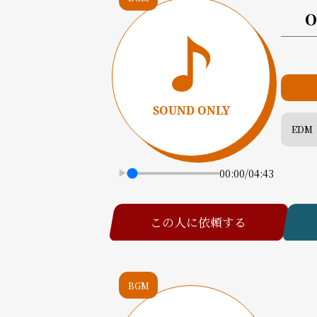
O
EDM
00:00
/
04:43
この人に依頼する
BGM