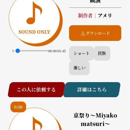
制作者
｜
アメリ
ダウンロード
00:00
/
01:45
ショート
民族
激しい
この人に依頼する
詳細はこちら
BGM
京祭り～Miyako
matsuri～