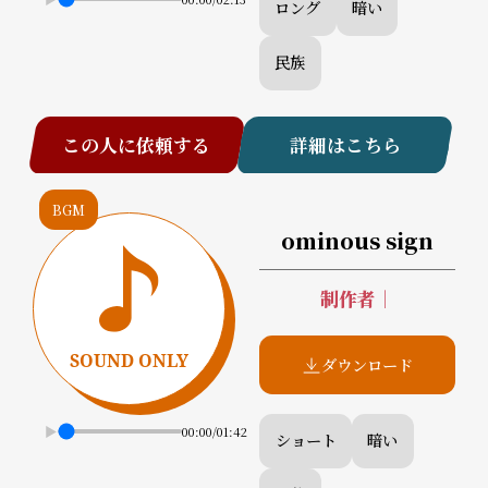
ロング
暗い
民族
この人に依頼する
詳細はこちら
BGM
ominous sign
制作者
｜
ダウンロード
00:00
/
01:42
ショート
暗い