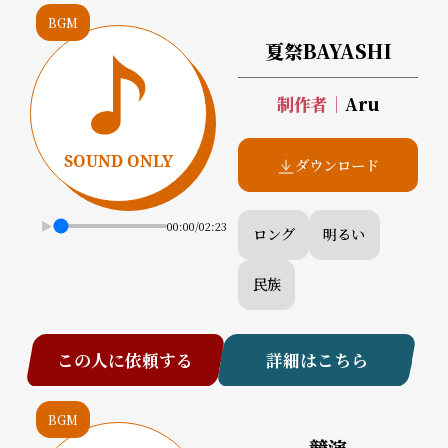
BGM
夏祭BAYASHI
制作者
｜
Aru
ダウンロード
00:00
/
02:23
ロング
明るい
民族
この人に依頼する
詳細はこちら
BGM
競演