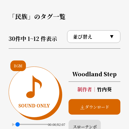
「民族」のタグ一覧
30
件中
1~12
件表示
BGM
Woodland Step
制作者
｜
竹内葵
ダウンロード
00:00
/
02:07
スローテンポ