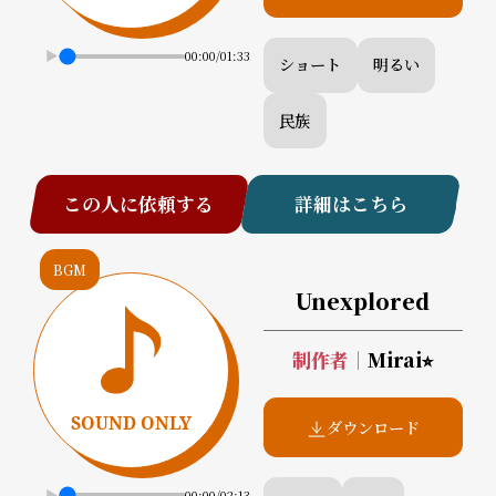
00:00
/
01:33
ショート
明るい
民族
この人に依頼する
詳細はこちら
BGM
Unexplored
制作者
｜
Mirai⭐︎
ダウンロード
00:00
/
02:13