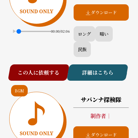
ダウンロード
00:00
/
02:06
ロング
暗い
民族
この人に依頼する
詳細はこちら
BGM
サバンナ探検隊
制作者
｜
ダウンロード