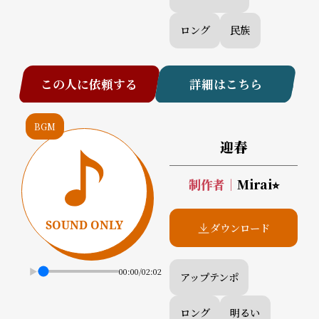
ロング
民族
この人に依頼する
詳細はこちら
BGM
迎春
制作者
｜
Mirai⭐︎
ダウンロード
00:00
/
02:02
アップテンポ
ロング
明るい