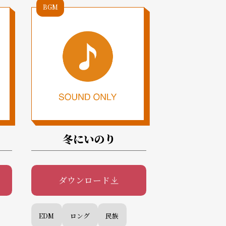
BGM
冬にいのり
ダウンロード
EDM
ロング
民族