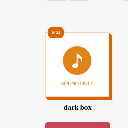
BGM
dark box