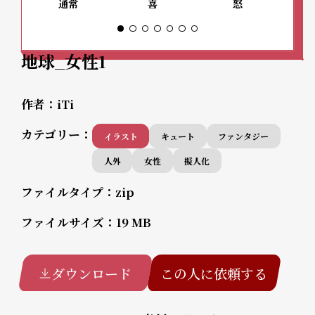
通常
喜
怒
地球_女性1
作者：
iTi
カテゴリー：
イラスト
キュート
ファンタジー
人外
女性
擬人化
ファイルタイプ：
zip
ファイルサイズ：
19 MB
ダウンロード
この人に依頼する